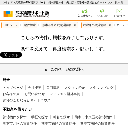
グラシアス武蔵塚の1SK賃貸アパート | 熊本県熊本市・光の森・菊陽町の賃貸はピタットハウス 熊本賃貸サポート
入居者様へ
お知らせ
お問合せ
TOPページ
>
物件検索
>
熊本市東区の賃貸情報一覧
>
武蔵塚の賃貸情報一覧
>
グラシア
こちらの物件は掲載を終了しております。
条件を変えて、再度検索をお願いします。
このページの先頭へ
総合
トップページ
会社概要
採用情報
スタッフ紹介
スタッフブログ
お客様の声
お問い合わせ
マンション開発事例
賃貸のことならピタットハウス
不動産を借りたい
賃貸物件を探す
学区で探す
町名で探す
熊本市中央区の賃貸物件
熊本市北区の賃貸物件
熊本市東区の賃貸物件
熊本市南区の賃貸物件