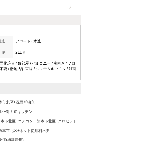
構造
アパート / 木造
一例
2LDK
化粧台 / 角部屋 / バルコニー / 南向き / フロ
料不要 / 敷地内駐車場 / システムキッチン / 対面
本市北区+洗面所独立
区+対面式キッチン
熊本市北区+エアコン
熊本市北区+クロゼット
熊本市北区+ネット使用料不要
済(初期費用)