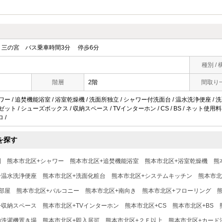
三の宮 バス乗車時間3分 停歩6分
種別 / 
階層
2階
間取り
ワー / 追焚機能浴室 / 浴室乾燥機 / 洗面所独立 / シャワー付洗面台 / 温水洗浄便座 / 洗面
ゼット / シューズボックス / 収納スペース / TVインターホン / CS / BS / ネット使用
 /
を探す
別
熊本市北区+シャワー
熊本市北区+追焚機能浴室
熊本市北区+浴室乾燥機
熊
+温水洗浄便座
熊本市北区+洗面化粧台
熊本市北区+システムキッチン
熊本市北
部屋
熊本市北区+バルコニー
熊本市北区+南向き
熊本市北区+フローリング
+収納スペース
熊本市北区+TVインターホン
熊本市北区+CS
熊本市北区+BS
内洗濯機置き場
熊本市北区+即入居可
熊本市北区+２Ｆ以上
熊本市北区+カード決