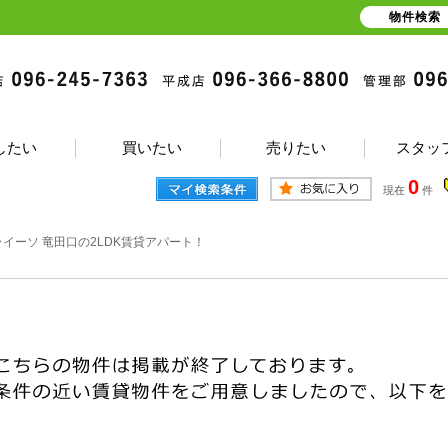
物件検索
したい
買いたい
売りたい
スタッ
0
現在
件
ライーソ 竜田口の2LDK賃貸アパート！