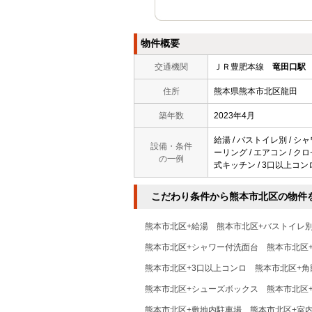
物件概要
交通機関
ＪＲ豊肥本線
竜田口駅
住所
熊本県熊本市北区龍田
築年数
2023年4月
給湯 / バストイレ別 / シャ
設備・条件
ーリング / エアコン / クロ
の一例
式キッチン / 3口以上コンロ
こだわり条件から熊本市北区の物件
熊本市北区+給湯
熊本市北区+バストイレ
熊本市北区+シャワー付洗面台
熊本市北区
熊本市北区+3口以上コンロ
熊本市北区+角
熊本市北区+シューズボックス
熊本市北区
熊本市北区+敷地内駐車場
熊本市北区+室