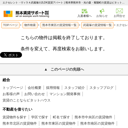
エクセレント・ヴィラＡ武蔵塚の2LDK賃貸アパート | 熊本県熊本市・光の森・菊陽町の賃貸はピタットハウス 熊本賃貸サポート
入居者様へ
お知らせ
お問合せ
TOPページ
>
物件検索
>
熊本市東区の賃貸情報一覧
>
武蔵塚の賃貸情報一覧
>
エクセレ
こちらの物件は掲載を終了しております。
条件を変えて、再度検索をお願いします。
このページの先頭へ
総合
トップページ
会社概要
採用情報
スタッフ紹介
スタッフブログ
お客様の声
お問い合わせ
マンション開発事例
賃貸のことならピタットハウス
不動産を借りたい
賃貸物件を探す
学区で探す
町名で探す
熊本市中央区の賃貸物件
熊本市北区の賃貸物件
熊本市東区の賃貸物件
熊本市南区の賃貸物件