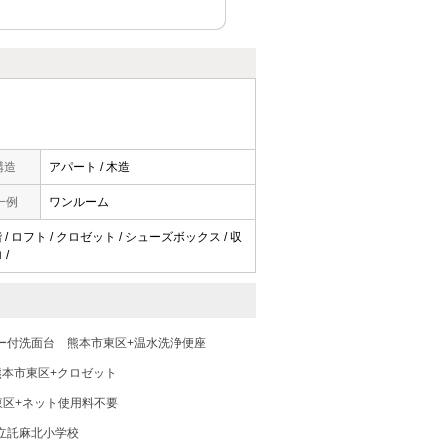
構造
アパート / 木造
一例
ワンルーム
/ ロフト / クロゼット / シューズボックス / 収
 /
ー付洗面台
熊本市東区+温水洗浄便座
熊本市東区+クロゼット
東区+ネット使用料不要
立託麻北小学校