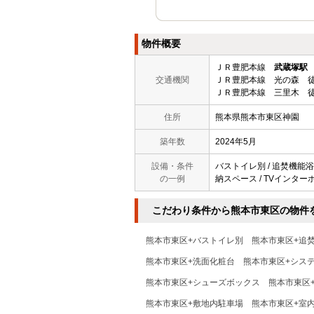
物件概要
ＪＲ豊肥本線
武蔵塚駅
交通機関
ＪＲ豊肥本線 光の森 徒
ＪＲ豊肥本線 三里木 徒
住所
熊本県熊本市東区神園
築年数
2024年5月
設備・条件
バストイレ別 / 追焚機能浴室
の一例
納スペース / TVインターホ
こだわり条件から熊本市東区の物件
熊本市東区+バストイレ別
熊本市東区+追
熊本市東区+洗面化粧台
熊本市東区+シス
熊本市東区+シューズボックス
熊本市東区
熊本市東区+敷地内駐車場
熊本市東区+室