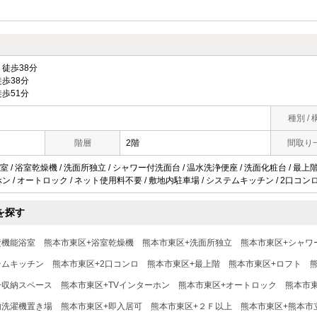
徒歩38分
歩38分
歩51分
種別 / 
階層
2階
間取り
 / 浴室乾燥機 / 洗面所独立 / シャワー付洗面台 / 温水洗浄便座 / 洗面化粧台 / 最上階 
ン / オートロック / ネット使用料不要 / 敷地内駐車場 / システムキッチン / 2口コンロ
を探す
焚機能浴室
熊本市東区+浴室乾燥機
熊本市東区+洗面所独立
熊本市東区+シャワ
テムキッチン
熊本市東区+2口コンロ
熊本市東区+最上階
熊本市東区+ロフト
+収納スペース
熊本市東区+TVインターホン
熊本市東区+オートロック
熊本市
内洗濯機置き場
熊本市東区+即入居可
熊本市東区+２Ｆ以上
熊本市東区+熊本市