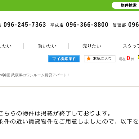
物件検索
したい
買いたい
売りたい
スタッ
0
現在
件
rest神園 武蔵塚のワンルーム賃貸アパート！